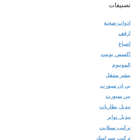
تصنيفات
ادوات صحية
ارفف
اصباغ
اكسس بوينت
المونيوم
بنشر متنقل
بي ان سبورت
بين سبورت
تبديل بطاريات
تبديل تواير
تركيب ستلايت
تركيب سيراميك