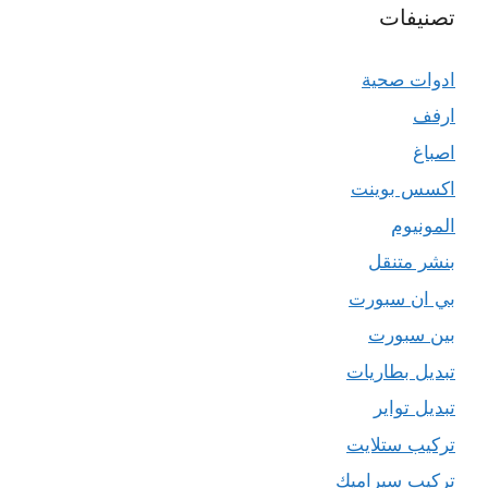
تصنيفات
ادوات صحية
ارفف
اصباغ
اكسس بوينت
المونيوم
بنشر متنقل
بي ان سبورت
بين سبورت
تبديل بطاريات
تبديل تواير
تركيب ستلايت
تركيب سيراميك