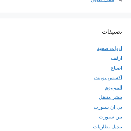
تصنيفات
ادوات صحية
ارفف
اصباغ
اكسس بوينت
المونيوم
بنشر متنقل
بي ان سبورت
بين سبورت
تبديل بطاريات