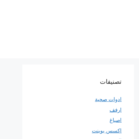
تصنيفات
ادوات صحية
ارفف
اصباغ
اكسس بوينت