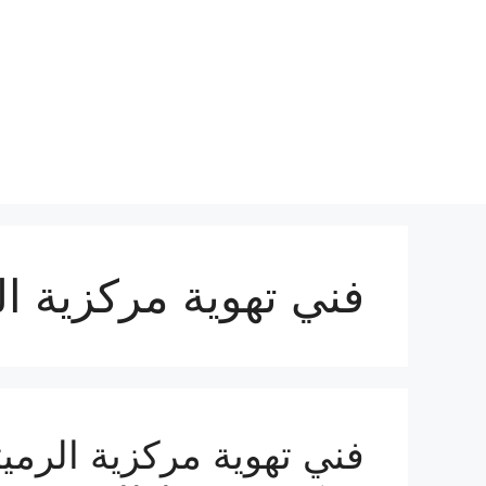
نتقل
لى
لمحتوى
فني تهوية مركزية ال