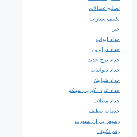
تصليح غسالات
تكييف سيارات
حبر
حداد ابواب
حداد درابزين
حداد درج حديد
حداد ديوانيات
حداد شبابيك
حداد غرف كيربي شينكو
حداد مظلات
خدمات تنظيف
رسيفر بي ان سبورت
رقم تكييف