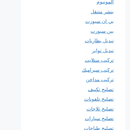
المونيوم
بنشر متنقل
بي ان سبورت
بين سبورت
تبديل بطاريات
تبديل تواير
تركيب ستلايت
تركيب سيراميك
تركيب مداخن
تصليح تكييف
تصليح تلفونات
تصليح ثلاجات
تصليح سيارات
تصليح طباخات