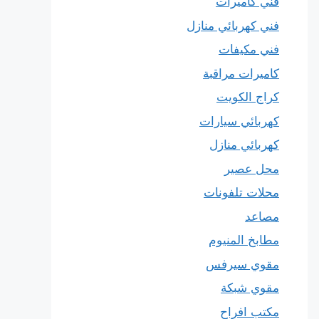
فني كاميرات
فني كهربائي منازل
فني مكيفات
كاميرات مراقبة
كراج الكويت
كهربائي سيارات
كهربائي منازل
محل عصير
محلات تلفونات
مصاعد
مطابخ المنيوم
مقوي سيرفس
مقوي شبكة
مكتب افراح