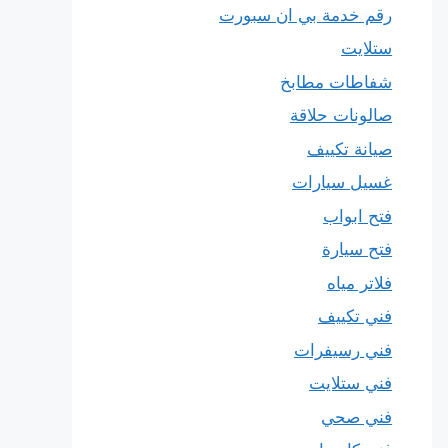
رقم خدمة بي ان سبورت
ستلايت
شفاطات مطابخ
صالونات حلاقة
صيانة تكييف
غسيل سيارات
فتح ابواب
فتح سيارة
فلاتر مياه
فني تكييف
فني رسيفرات
فني ستلايت
فني صحي