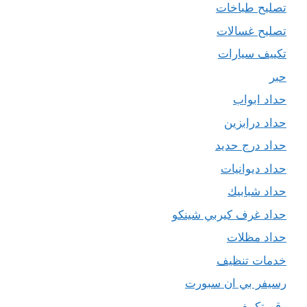
تصليح طباخات
تصليح غسالات
تكييف سيارات
حبر
حداد ابواب
حداد درابزين
حداد درج حديد
حداد ديوانيات
حداد شبابيك
حداد غرف كيربي شينكو
حداد مظلات
خدمات تنظيف
رسيفر بي ان سبورت
رقم تكييف