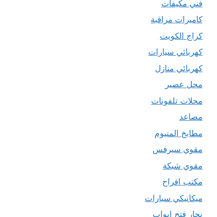
فني مكيفات
كاميرات مراقبة
كراج الكويت
كهربائي سيارات
كهربائي منازل
محل عصير
محلات تلفونات
مصاعد
مطابخ المنيوم
مقوي سيرفس
مقوي شبكة
مكتب افراح
ميكانيكي سيارات
نجار فتح ابواب