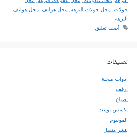
النزهة
,
محل تلفونات
,
محل تلفونات النزهة
,
محل
جولات
,
محل جولات النزهة
,
محل هواتف
,
محل هواتف
النزهة
أضف تعليق
تصنيفات
ادوات صحية
ارفف
اصباغ
اكسس بوينت
المونيوم
بنشر متنقل