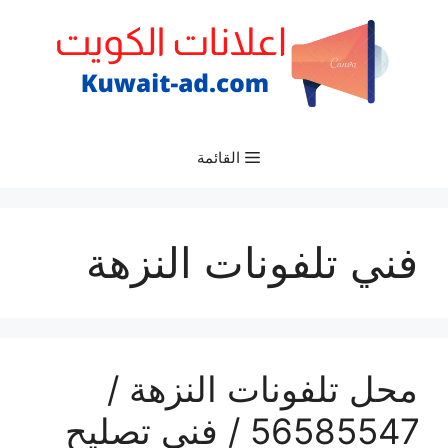
نتقل
لى
لمحتوى
القائمة
فني تلفونات النزهة
محل تلفونات النزهة /
56585547 / فني تصليح