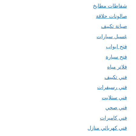
شفاطات مطابخ
صالونات حلاقة
صيانة تكييف
غسيل سيارات
فتح ابواب
فتح سيارة
فلاتر مياه
فني تكييف
فني رسيفرات
فني ستلايت
فني صحي
فني كاميرات
فني كهربائي منازل