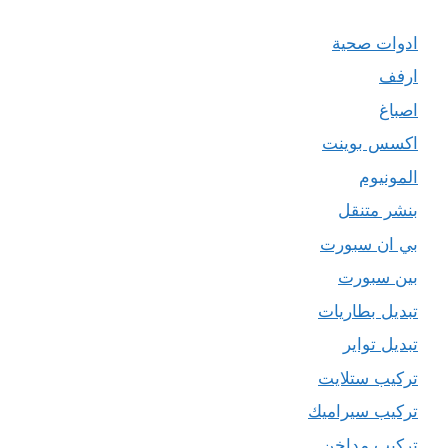
ادوات صحية
ارفف
اصباغ
اكسس بوينت
المونيوم
بنشر متنقل
بي ان سبورت
بين سبورت
تبديل بطاريات
تبديل تواير
تركيب ستلايت
تركيب سيراميك
تركيب مداخن