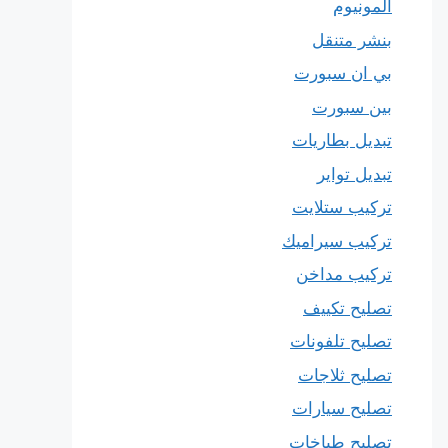
المونيوم
بنشر متنقل
بي ان سبورت
بين سبورت
تبديل بطاريات
تبديل تواير
تركيب ستلايت
تركيب سيراميك
تركيب مداخن
تصليح تكييف
تصليح تلفونات
تصليح ثلاجات
تصليح سيارات
تصليح طباخات