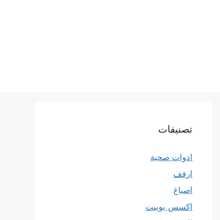
تصنيفات
ادوات صحية
ارفف
اصباغ
اكسس بوينت