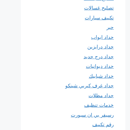
تصليح غسالات
تكييف سيارات
حبر
حداد ابواب
حداد درابزين
حداد درج حديد
حداد ديوانيات
حداد شبابيك
حداد غرف كيربي شينكو
حداد مظلات
خدمات تنظيف
رسيفر بي ان سبورت
رقم تكييف