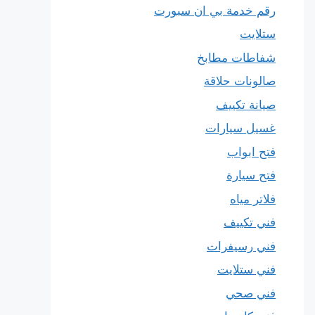
رقم خدمة بي ان سبورت
ستلايت
شفاطات مطابخ
صالونات حلاقة
صيانة تكييف
غسيل سيارات
فتح ابواب
فتح سيارة
فلاتر مياه
فني تكييف
فني رسيفرات
فني ستلايت
فني صحي