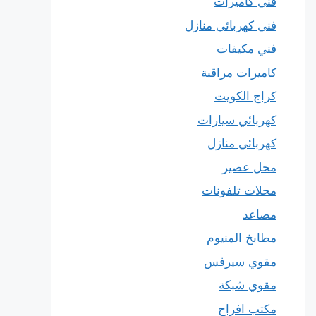
فني كاميرات
فني كهربائي منازل
فني مكيفات
كاميرات مراقبة
كراج الكويت
كهربائي سيارات
كهربائي منازل
محل عصير
محلات تلفونات
مصاعد
مطابخ المنيوم
مقوي سيرفس
مقوي شبكة
مكتب افراح