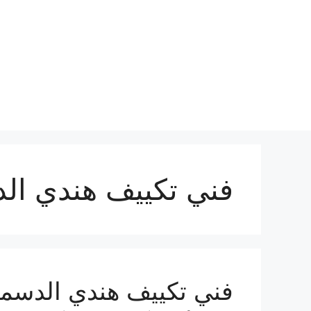
نتقل
لى
لمحتوى
فني تكييف هندي ال