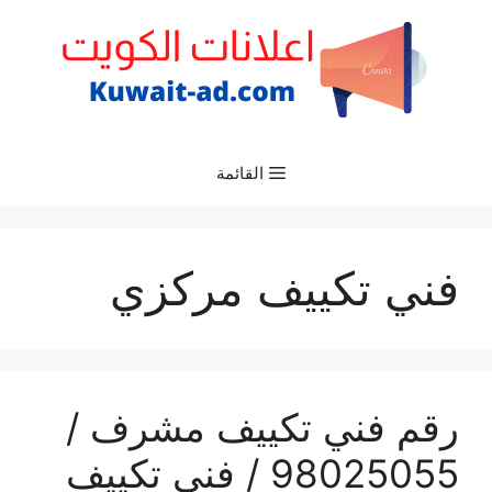
نتقل
لى
لمحتوى
القائمة
فني تكييف مركزي
رقم فني تكييف مشرف /
98025055 / فني تكييف