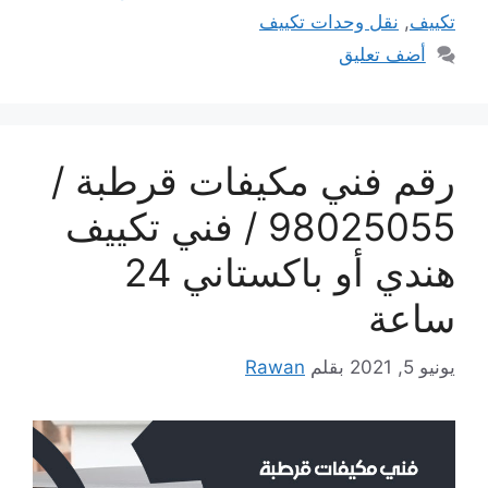
تكييف
,
نقل وحدات تكييف
أضف تعليق
رقم فني مكيفات قرطبة /
98025055 / فني تكييف
هندي أو باكستاني 24
ساعة
يونيو 5, 2021
بقلم
Rawan