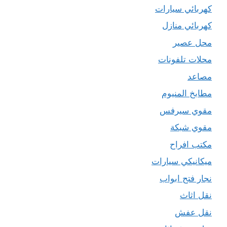
كهربائي سيارات
كهربائي منازل
محل عصير
محلات تلفونات
مصاعد
مطابخ المنيوم
مقوي سيرفس
مقوي شبكة
مكتب افراح
ميكانيكي سيارات
نجار فتح ابواب
نقل اثاث
نقل عفش