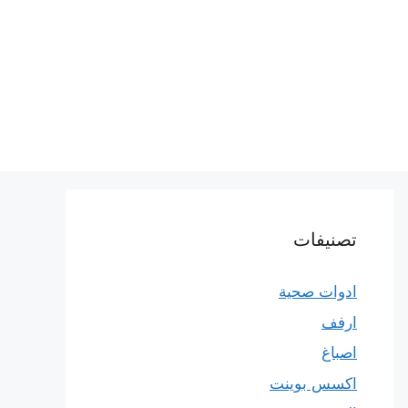
تصنيفات
ادوات صحية
ارفف
اصباغ
اكسس بوينت