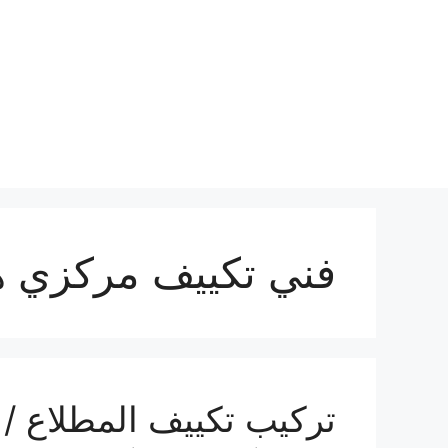
نتقل
لى
لمحتوى
فني تكييف مركزي ه