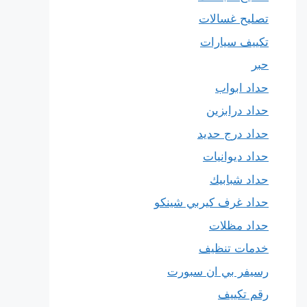
تصليح غسالات
تكييف سيارات
حبر
حداد ابواب
حداد درابزين
حداد درج حديد
حداد ديوانيات
حداد شبابيك
حداد غرف كيربي شينكو
حداد مظلات
خدمات تنظيف
رسيفر بي ان سبورت
رقم تكييف