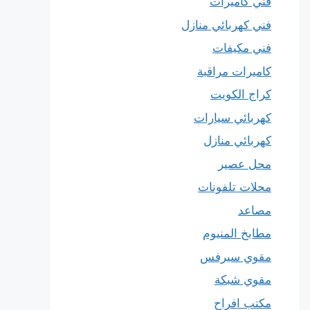
فني كاميرات
فني كهربائي منازل
فني مكيفات
كاميرات مراقبة
كراج الكويت
كهربائي سيارات
كهربائي منازل
محل عصير
محلات تلفونات
مصاعد
مطابخ المنيوم
مقوي سيرفس
مقوي شبكة
مكتب افراح