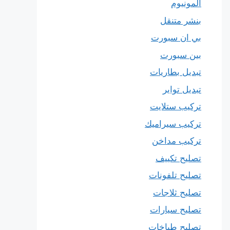
المونيوم
بنشر متنقل
بي ان سبورت
بين سبورت
تبديل بطاريات
تبديل تواير
تركيب ستلايت
تركيب سيراميك
تركيب مداخن
تصليح تكييف
تصليح تلفونات
تصليح ثلاجات
تصليح سيارات
تصليح طباخات