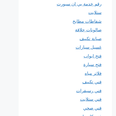
رقم خدمة بي ان سبورت
ستلايت
شفاطات مطابخ
صالونات حلاقة
صيانة تكييف
غسيل سيارات
فتح ابواب
فتح سيارة
فلاتر مياه
فني تكييف
فني رسيفرات
فني ستلايت
فني صحي