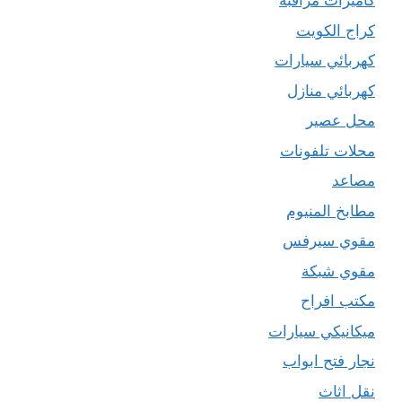
كاميرات مراقبة
كراج الكويت
كهربائي سيارات
كهربائي منازل
محل عصير
محلات تلفونات
مصاعد
مطابخ المنيوم
مقوي سيرفس
مقوي شبكة
مكتب افراح
ميكانيكي سيارات
نجار فتح ابواب
نقل اثاث