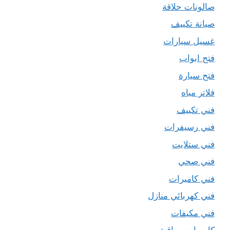
صالونات حلاقة
صيانة تكييف
غسيل سيارات
فتح ابواب
فتح سيارة
فلاتر مياه
فني تكييف
فني رسيفرات
فني ستلايت
فني صحي
فني كاميرات
فني كهربائي منازل
فني مكيفات