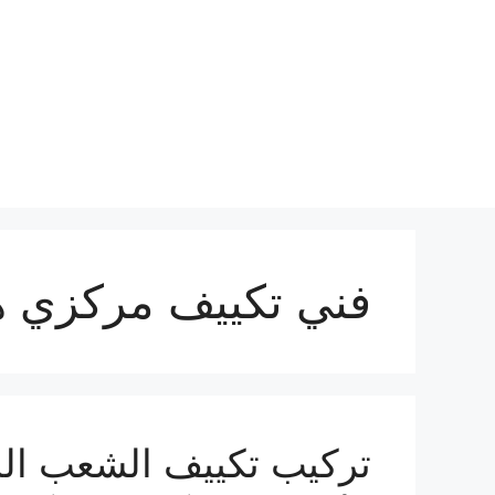
نتقل
لى
لمحتوى
فني تكييف مركزي ه