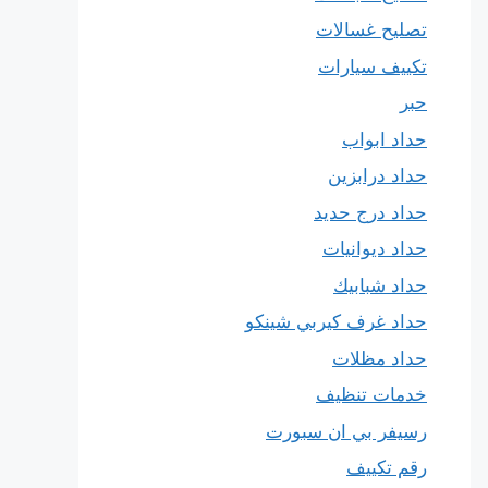
تصليح غسالات
تكييف سيارات
حبر
حداد ابواب
حداد درابزين
حداد درج حديد
حداد ديوانيات
حداد شبابيك
حداد غرف كيربي شينكو
حداد مظلات
خدمات تنظيف
رسيفر بي ان سبورت
رقم تكييف