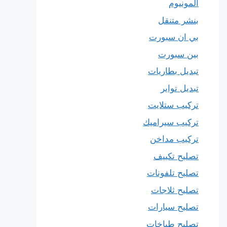
المونيوم
بنشر متنقل
بي ان سبورت
بين سبورت
تبديل بطاريات
تبديل تواير
تركيب ستلايت
تركيب سيراميك
تركيب مداخن
تصليح تكييف
تصليح تلفونات
تصليح ثلاجات
تصليح سيارات
تصليح طباخات