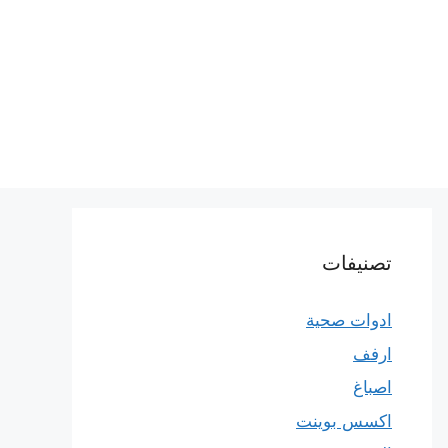
تصنيفات
ادوات صحية
ارفف
اصباغ
اكسس بوينت