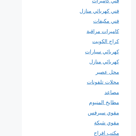
فني كاميرات
فني كهربائي منازل
فني مكيفات
كاميرات مراقبة
كراج الكويت
كهربائي سيارات
كهربائي منازل
محل عصير
محلات تلفونات
مصاعد
مطابخ المنيوم
مقوي سيرفس
مقوي شبكة
مكتب افراح