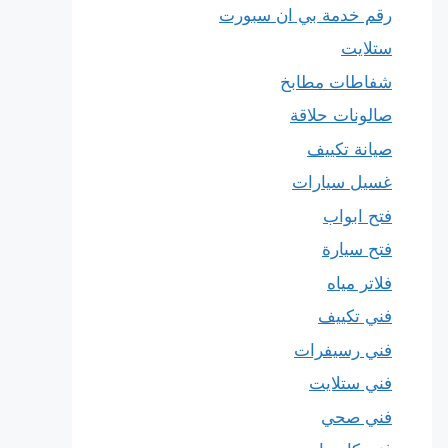
رقم خدمة بي ان سبورت
ستلايت
شفاطات مطابخ
صالونات حلاقة
صيانة تكييف
غسيل سيارات
فتح ابواب
فتح سيارة
فلاتر مياه
فني تكييف
فني رسيفرات
فني ستلايت
فني صحي