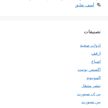
أضف تعليق
تصنيفات
ادوات صحية
ارفف
اصباغ
اكسس بوينت
المونيوم
بنشر متنقل
بي ان سبورت
بين سبورت