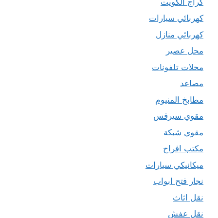
كراج الكويت
كهربائي سيارات
كهربائي منازل
محل عصير
محلات تلفونات
مصاعد
مطابخ المنيوم
مقوي سيرفس
مقوي شبكة
مكتب افراح
ميكانيكي سيارات
نجار فتح ابواب
نقل اثاث
نقل عفش