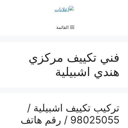
نتقل
لى
لمحتوى
القائمة
فني تكييف مركزي
هندي اشبيلية
تركيب تكييف اشبيلية /
98025055 / رقم هاتف