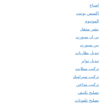
اصباغ
اكسس بوينت
المونيوم
بنشر متنقل
بي ان سبورت
بين سبورت
تبديل بطاريات
تبديل تواير
تركيب ستلايت
تركيب سيراميك
تركيب مداخن
تصليح تكييف
تصليح تلفونات