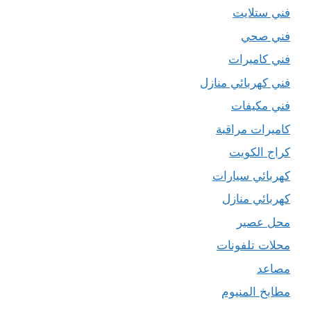
فني ستلايت
فني صحي
فني كاميرات
فني كهربائي منازل
فني مكيفات
كاميرات مراقبة
كراج الكويت
كهربائي سيارات
كهربائي منازل
محل عصير
محلات تلفونات
مصاعد
مطابخ المنيوم