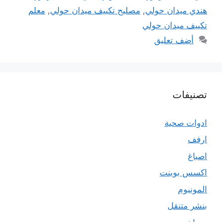
هندي ميدان حولي
,
مصليح تكييف ميدان حولي
,
معلم
تكييف ميدان حولي
أضف تعليق
تصنيفات
ادوات صحية
ارفف
اصباغ
اكسس بوينت
المونيوم
بنشر متنقل