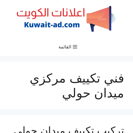
نتقل
لى
لمحتوى
القائمة
فني تكييف مركزي
ميدان حولي
تركيب تكييف ميدان حولي