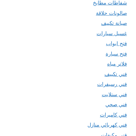
شفاطات مطابخ
صالونات حلاقة
صيانة تكييف
غسيل سيارات
فتح ابواب
فتح سيارة
فلاتر مياه
فني تكييف
فني رسيفرات
فني ستلايت
فني صحي
فني كاميرات
فني كهربائي منازل
فني مكيفات