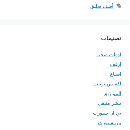
أضف تعليق
تصنيفات
ادوات صحية
ارفف
اصباغ
اكسس بوينت
المونيوم
بنشر متنقل
بي ان سبورت
بين سبورت