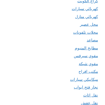
كراج الكويت
كهربائي سيارات
كهربائي منازل
محل عصير
محلات تلفونات
مصاعد
مطابخ المنيوم
مقوي سيرفس
مقوي شبكة
مكتب افراح
ميكانيكي سيارات
نجار فتح ابواب
نقل اثاث
نقل عفش