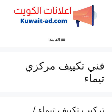
نتقل
لى
لمحتوى
القائمة
فني تكييف مركزي
تيماء
تركيب تكييف تيماء /