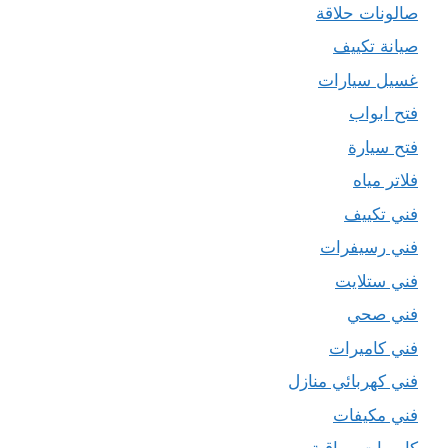
صالونات حلاقة
صيانة تكييف
غسيل سيارات
فتح ابواب
فتح سيارة
فلاتر مياه
فني تكييف
فني رسيفرات
فني ستلايت
فني صحي
فني كاميرات
فني كهربائي منازل
فني مكيفات