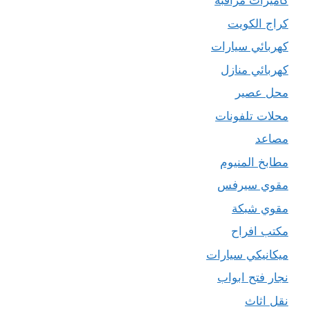
كاميرات مراقبة
كراج الكويت
كهربائي سيارات
كهربائي منازل
محل عصير
محلات تلفونات
مصاعد
مطابخ المنيوم
مقوي سيرفس
مقوي شبكة
مكتب افراح
ميكانيكي سيارات
نجار فتح ابواب
نقل اثاث