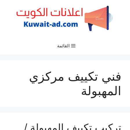
نتقل
لى
لمحتوى
القائمة
فني تكييف مركزي
المهبولة
تركيب تكييف المهبولة /