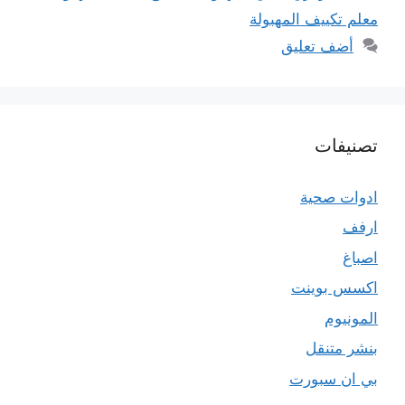
معلم تكييف المهبولة
أضف تعليق
تصنيفات
ادوات صحية
ارفف
اصباغ
اكسس بوينت
المونيوم
بنشر متنقل
بي ان سبورت