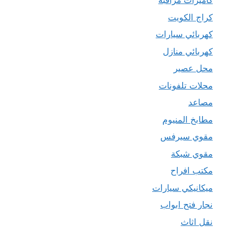
كاميرات مراقبة
كراج الكويت
كهربائي سيارات
كهربائي منازل
محل عصير
محلات تلفونات
مصاعد
مطابخ المنيوم
مقوي سيرفس
مقوي شبكة
مكتب افراح
ميكانيكي سيارات
نجار فتح ابواب
نقل اثاث