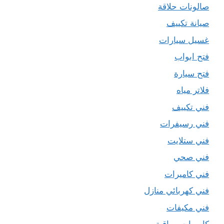
صالونات حلاقة
صيانة تكييف
غسيل سيارات
فتح ابواب
فتح سيارة
فلاتر مياه
فني تكييف
فني رسيفرات
فني ستلايت
فني صحي
فني كاميرات
فني كهربائي منازل
فني مكيفات