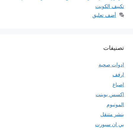
تكييف الكويت
أضف تعليق
تصنيفات
ادوات صحية
ارفف
اصباغ
اكسس بوينت
المونيوم
بنشر متنقل
بي ان سبورت