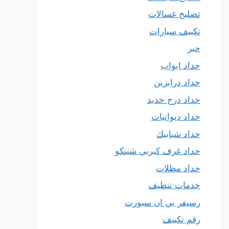
تصليح غسالات
تكييف سيارات
حبر
حداد ابواب
حداد درابزين
حداد درج حديد
حداد ديوانيات
حداد شبابيك
حداد غرف كيربي شينكو
حداد مظلات
خدمات تنظيف
رسيفر بي ان سبورت
رقم تكييف