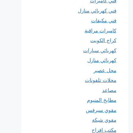
فني كاميرات
فني كهربائي منازل
فني مكيفات
كاميرات مراقبة
كراج الكويت
كهربائي سيارات
كهربائي منازل
محل عصير
محلات تلفونات
مصاعد
مطابخ المنيوم
مقوي سيرفس
مقوي شبكة
مكتب افراح