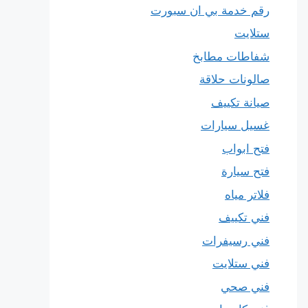
رقم خدمة بي ان سبورت
ستلايت
شفاطات مطابخ
صالونات حلاقة
صيانة تكييف
غسيل سيارات
فتح ابواب
فتح سيارة
فلاتر مياه
فني تكييف
فني رسيفرات
فني ستلايت
فني صحي