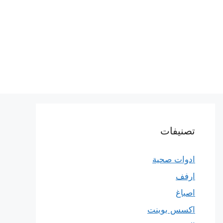
تصنيفات
ادوات صحية
ارفف
اصباغ
اكسس بوينت