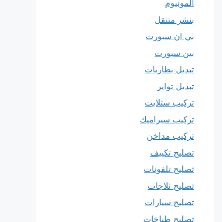
المونيوم
بنشر متنقل
بي ان سبورت
بين سبورت
تبديل بطاريات
تبديل تواير
تركيب ستلايت
تركيب سيراميك
تركيب مداخن
تصليح تكييف
تصليح تلفونات
تصليح ثلاجات
تصليح سيارات
تصليح طباخات