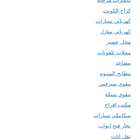
كاميرات مراقبة
كراج الكويت
كهربائي سيارات
كهربائي منازل
محل عصير
محلات تلفونات
مصاعد
مطابخ المنيوم
مقوي سيرفس
مقوي شبكة
مكتب افراح
ميكانيكي سيارات
نجار فتح ابواب
نقل اثاث