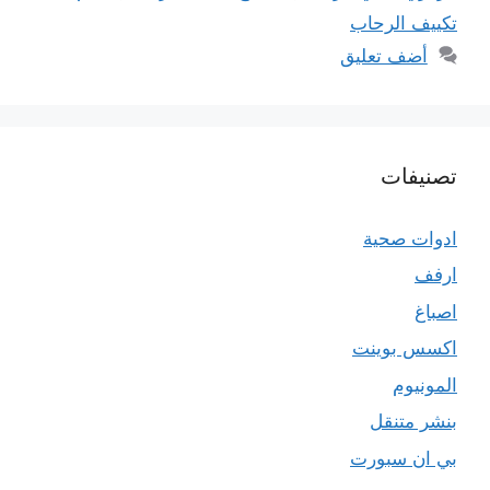
تكييف الرحاب
أضف تعليق
تصنيفات
ادوات صحية
ارفف
اصباغ
اكسس بوينت
المونيوم
بنشر متنقل
بي ان سبورت