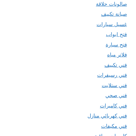
صالونات حلاقة
صيانة تكييف
غسيل سيارات
فتح ابواب
فتح سيارة
فلاتر مياه
فني تكييف
فني رسيفرات
فني ستلايت
فني صحي
فني كاميرات
فني كهربائي منازل
فني مكيفات