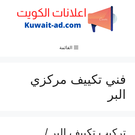
نتقل
لى
لمحتوى
القائمة
فني تكييف مركزي
البر
تركيب تكييف البر /