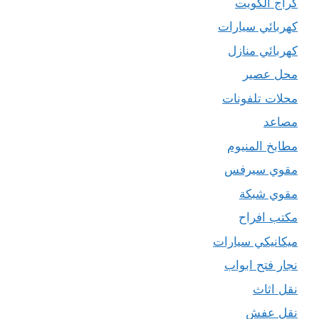
كراج الكويت
كهربائي سيارات
كهربائي منازل
محل عصير
محلات تلفونات
مصاعد
مطابخ المنيوم
مقوي سيرفس
مقوي شبكة
مكتب افراح
ميكانيكي سيارات
نجار فتح ابواب
نقل اثاث
نقل عفش