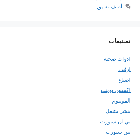
أضف تعليق
تصنيفات
ادوات صحية
ارفف
اصباغ
اكسس بوينت
المونيوم
بنشر متنقل
بي ان سبورت
بين سبورت