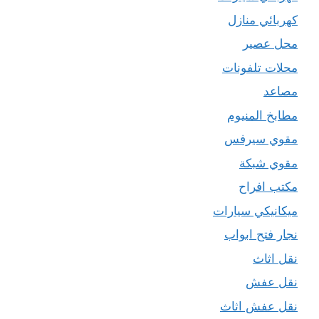
كهربائي منازل
محل عصير
محلات تلفونات
مصاعد
مطابخ المنيوم
مقوي سيرفس
مقوي شبكة
مكتب افراح
ميكانيكي سيارات
نجار فتح ابواب
نقل اثاث
نقل عفش
نقل عفش اثاث