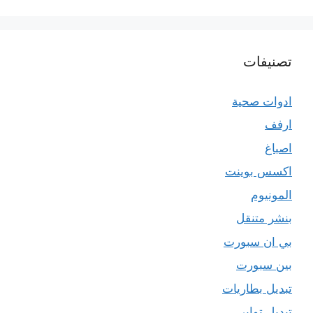
تصنيفات
ادوات صحية
ارفف
اصباغ
اكسس بوينت
المونيوم
بنشر متنقل
بي ان سبورت
بين سبورت
تبديل بطاريات
تبديل تواير