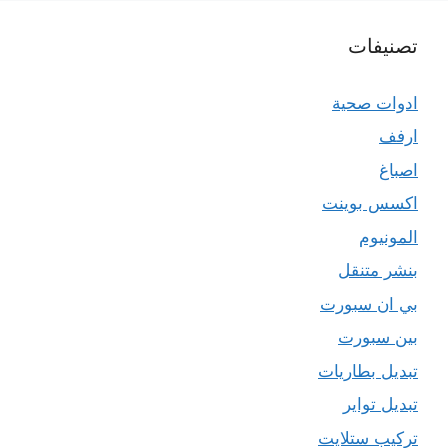
تصنيفات
ادوات صحية
ارفف
اصباغ
اكسس بوينت
المونيوم
بنشر متنقل
بي ان سبورت
بين سبورت
تبديل بطاريات
تبديل تواير
تركيب ستلايت