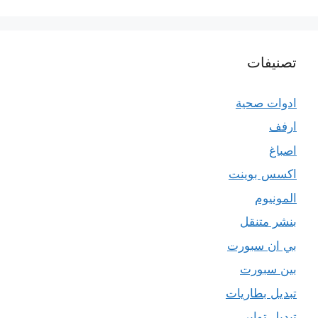
تصنيفات
ادوات صحية
ارفف
اصباغ
اكسس بوينت
المونيوم
بنشر متنقل
بي ان سبورت
بين سبورت
تبديل بطاريات
تبديل تواير