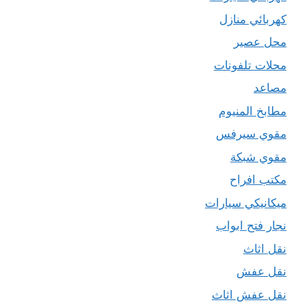
كهربائي منازل
محل عصير
محلات تلفونات
مصاعد
مطابخ المنيوم
مقوي سيرفس
مقوي شبكة
مكتب افراح
ميكانيكي سيارات
نجار فتح ابواب
نقل اثاث
نقل عفش
نقل عفش اثاث