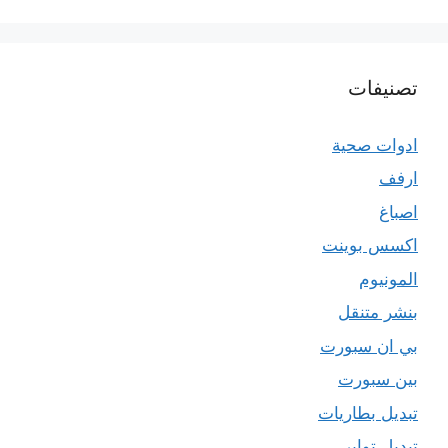
تصنيفات
ادوات صحية
ارفف
اصباغ
اكسس بوينت
المونيوم
بنشر متنقل
بي ان سبورت
بين سبورت
تبديل بطاريات
تبديل تواير