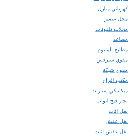
كهربائي منازل
محل عصير
محلات تلفونات
مصاعد
مطابخ المنيوم
مقوي سيرفس
مقوي شبكة
مكتب افراح
ميكانيكي سيارات
نجار فتح ابواب
نقل اثاث
نقل عفش
نقل عفش اثاث