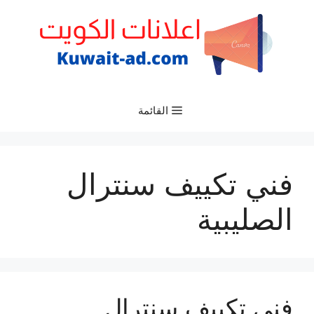
نتقل
لى
لمحتوى
القائمة
فني تكييف سنترال
الصليبية
فني تكييف سنترال