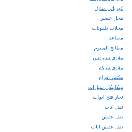
كهربائي منازل
محل عصير
محلات تلفونات
مصاعد
مطابخ المنيوم
مقوي سيرفس
مقوي شبكة
مكتب افراح
ميكانيكي سيارات
نجار فتح ابواب
نقل اثاث
نقل عفش
نقل عفش اثاث