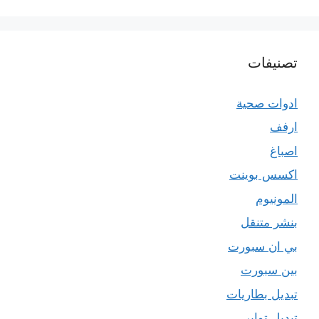
تصنيفات
ادوات صحية
ارفف
اصباغ
اكسس بوينت
المونيوم
بنشر متنقل
بي ان سبورت
بين سبورت
تبديل بطاريات
تبديل تواير