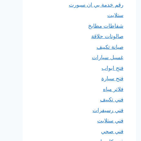
رقم خدمة بي ان سبورت
ستلايت
شفاطات مطابخ
صالونات حلاقة
صيانة تكييف
غسيل سيارات
فتح ابواب
فتح سيارة
فلاتر مياه
فني تكييف
فني رسيفرات
فني ستلايت
فني صحي