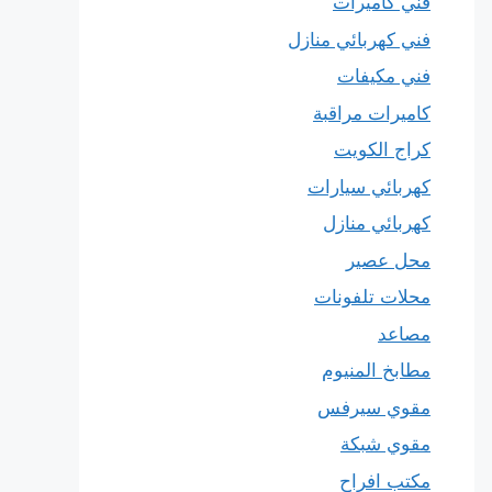
فني كاميرات
فني كهربائي منازل
فني مكيفات
كاميرات مراقبة
كراج الكويت
كهربائي سيارات
كهربائي منازل
محل عصير
محلات تلفونات
مصاعد
مطابخ المنيوم
مقوي سيرفس
مقوي شبكة
مكتب افراح