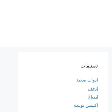
تصنيفات
ادوات صحية
ارفف
اصباغ
اكسس بوينت