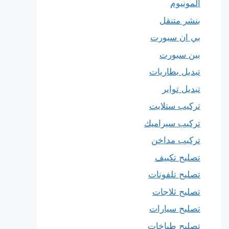
المونيوم
بنشر متنقل
بي ان سبورت
بين سبورت
تبديل بطاريات
تبديل تواير
تركيب ستلايت
تركيب سيراميك
تركيب مداخن
تصليح تكييف
تصليح تلفونات
تصليح ثلاجات
تصليح سيارات
تصليح طباخات