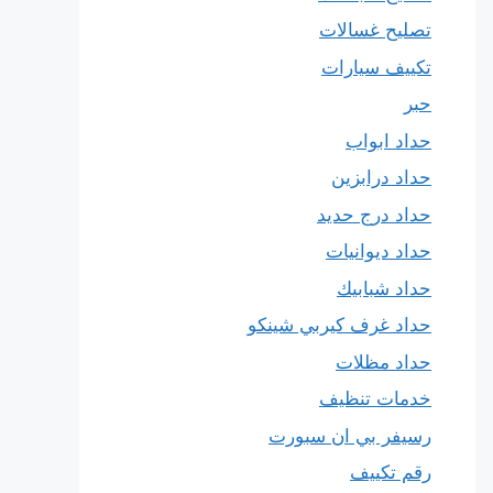
تصليح غسالات
تكييف سيارات
حبر
حداد ابواب
حداد درابزين
حداد درج حديد
حداد ديوانيات
حداد شبابيك
حداد غرف كيربي شينكو
حداد مظلات
خدمات تنظيف
رسيفر بي ان سبورت
رقم تكييف