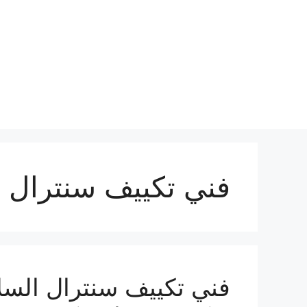
نتقل
لى
لمحتوى
فني تكييف سنترال ا