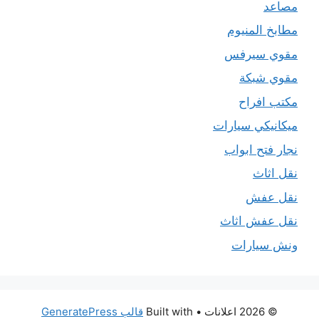
مصاعد
مطابخ المنيوم
مقوي سيرفس
مقوي شبكة
مكتب افراح
ميكانيكي سيارات
نجار فتح ابواب
نقل اثاث
نقل عفش
نقل عفش اثاث
ونش سيارات
© 2026 اعلانات
• Built with
قالب GeneratePress