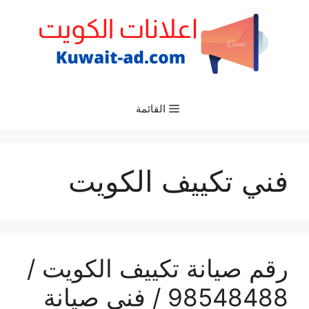
نتقل
لى
لمحتوى
القائمة
فني تكييف الكويت
رقم صيانة تكييف الكويت /
98548488 / فني صيانة