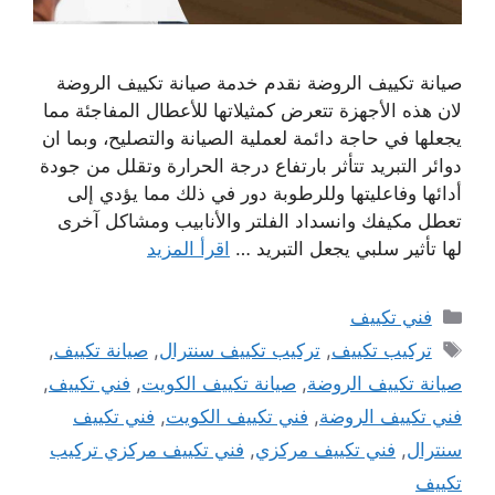
صيانة تكييف الروضة نقدم خدمة صيانة تكييف الروضة
لان هذه الأجهزة تتعرض كمثيلاتها للأعطال المفاجئة مما
يجعلها في حاجة دائمة لعملية الصيانة والتصليح، وبما ان
دوائر التبريد تتأثر بارتفاع درجة الحرارة وتقلل من جودة
أدائها وفاعليتها وللرطوبة دور في ذلك مما يؤدي إلى
تعطل مكيفك وانسداد الفلتر والأنابيب ومشاكل آخرى
لها تأثير سلبي يجعل التبريد …
اقرأ المزيد
التصنيفات
فني تكييف
الوسوم
تركيب تكييف
,
تركيب تكييف سنترال
,
صيانة تكييف
,
صيانة تكييف الروضة
,
صيانة تكييف الكويت
,
فني تكييف
,
فني تكييف الروضة
,
فني تكييف الكويت
,
فني تكييف
سنترال
,
فني تكييف مركزي
,
فني تكييف مركزي تركيب
تكييف