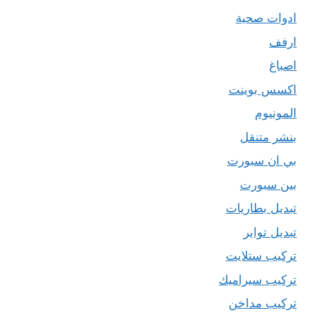
ادوات صحية
ارفف
اصباغ
اكسس بوينت
المونيوم
بنشر متنقل
بي ان سبورت
بين سبورت
تبديل بطاريات
تبديل تواير
تركيب ستلايت
تركيب سيراميك
تركيب مداخن