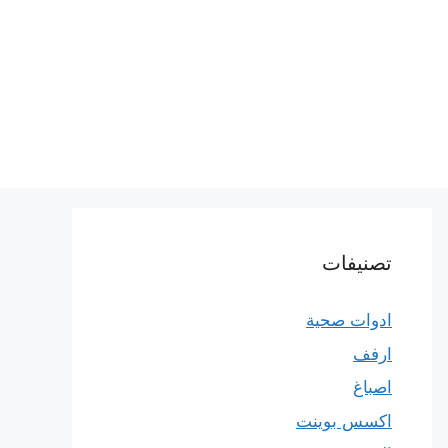
تصنيفات
ادوات صحية
ارفف
اصباغ
اكسس بوينت