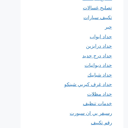
تصليح غسالات
تكييف سيارات
حبر
حداد ابواب
حداد درابزين
حداد درج حديد
حداد ديوانيات
حداد شبابيك
حداد غرف كيربي شينكو
حداد مظلات
خدمات تنظيف
رسيفر بي ان سبورت
رقم تكييف