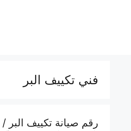
نتقل
لى
لمحتوى
فني تكييف البر