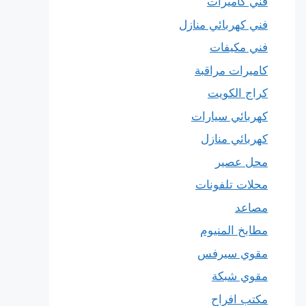
فني كاميرات
فني كهربائي منازل
فني مكيفات
كاميرات مراقبة
كراج الكويت
كهربائي سيارات
كهربائي منازل
محل عصير
محلات تلفونات
مصاعد
مطابخ المنيوم
مقوي سيرفس
مقوي شبكة
مكتب افراح