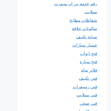
رقم خدمة بي ان سبورت
ستلايت
شفاطات مطابخ
صالونات حلاقة
صيانة تكييف
غسيل سيارات
فتح ابواب
فتح سيارة
فلاتر مياه
فني تكييف
فني رسيفرات
فني ستلايت
فني صحي