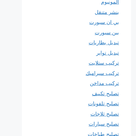
المونيوم
بنشر متنقل
بي ان سبورت
بين سبورت
تبديل بطاريات
تبديل تواير
تركيب ستلايت
تركيب سيراميك
تركيب مداخن
تصليح تكييف
تصليح تلفونات
تصليح ثلاجات
تصليح سيارات
تصليح طباخات