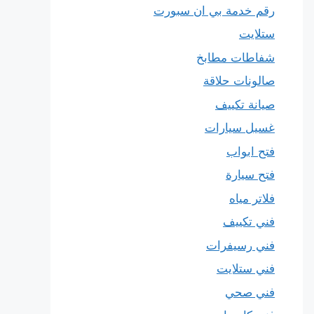
رقم خدمة بي ان سبورت
ستلايت
شفاطات مطابخ
صالونات حلاقة
صيانة تكييف
غسيل سيارات
فتح ابواب
فتح سيارة
فلاتر مياه
فني تكييف
فني رسيفرات
فني ستلايت
فني صحي