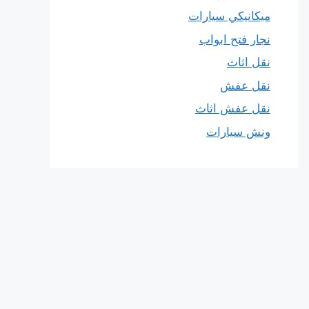
ميكانيكي سيارات
نجار فتح ابواب
نقل اثاث
نقل عفش
نقل عفش اثاث
ونش سيارات