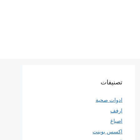
تصنيفات
ادوات صحية
ارفف
اصباغ
اكسس بوينت