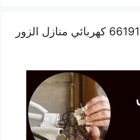
رقم كهربائي الزور 66191325‬ كهربائي منازل الزور