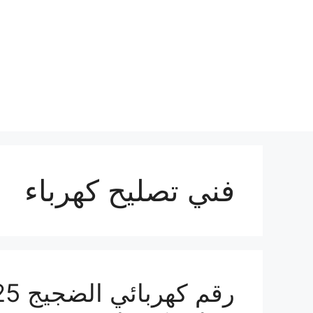
نتقل
لى
لمحتوى
فني تصليح كهرباء