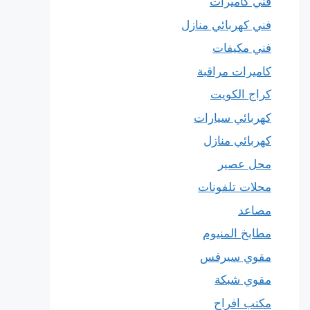
فني كاميرات
فني كهربائي منازل
فني مكيفات
كاميرات مراقبة
كراج الكويت
كهربائي سيارات
كهربائي منازل
محل عصير
محلات تلفونات
مصاعد
مطابخ المنيوم
مقوي سيرفس
مقوي شبكة
مكتب افراح