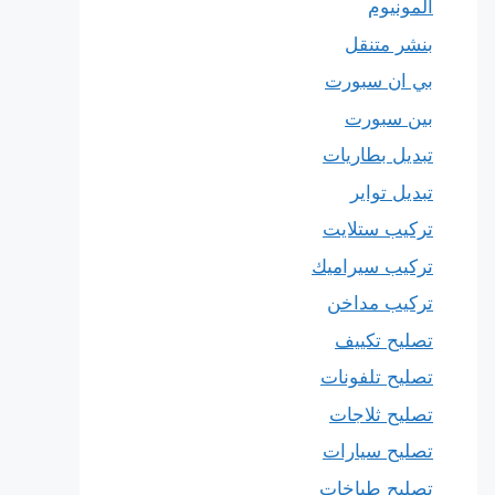
المونيوم
بنشر متنقل
بي ان سبورت
بين سبورت
تبديل بطاريات
تبديل تواير
تركيب ستلايت
تركيب سيراميك
تركيب مداخن
تصليح تكييف
تصليح تلفونات
تصليح ثلاجات
تصليح سيارات
تصليح طباخات