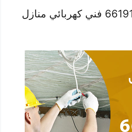
رقم كهربائي الري 66191325‬ فني كهربائي منازل