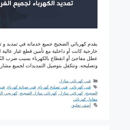
يقدم كهربائي الضجيج جميع خدماته في تمديد و ترك
خارجية كانت أو داخلية مع تأمين قطع غيار عالية 
عطل مفاجئ أو انقطاع بالكهرباء بسبب ضرب الكا
وتصليحه. ونتكفل بتوصيل التمديدات لجميع مشاريع
التصنيفات
فني كهربائي منازل
الوسوم
فنى كهربائي
,
فني تصليح كهرباء
,
فني صيانة كهرباء
,
فني
الضجيج
,
كهربائي منازل
,
كهربائي منازل الضجيج
,
كهربجي ال
مقاول كهربائي
أضف تعليق