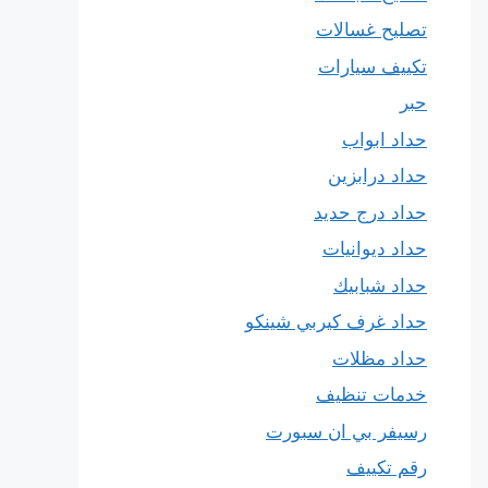
تصليح غسالات
تكييف سيارات
حبر
حداد ابواب
حداد درابزين
حداد درج حديد
حداد ديوانيات
حداد شبابيك
حداد غرف كيربي شينكو
حداد مظلات
خدمات تنظيف
رسيفر بي ان سبورت
رقم تكييف