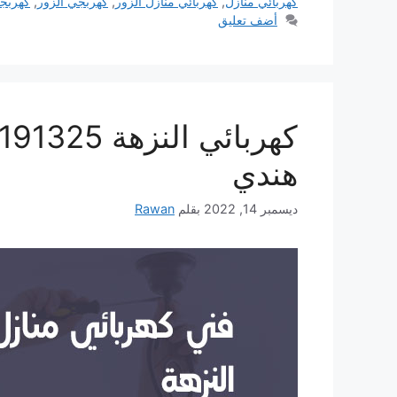
كهربائي منازل
,
كهربائي منازل الزور
,
كهربجي الزور
,
كهربجي
أضف تعليق
هندي
ديسمبر 14, 2022
بقلم
Rawan