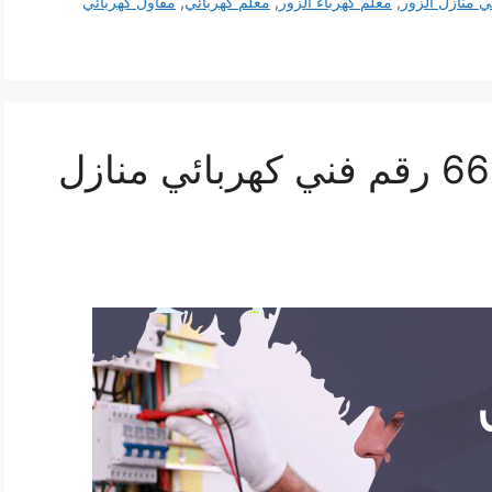
 منازل الزور
,
معلم كهرباء الزور
,
معلم كهربائي
,
مقاول كهربائي
كهربائي النزهة 66191325‬ رقم فني كهربائي منازل