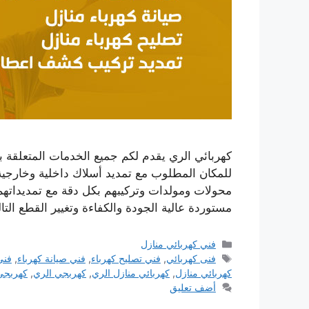
كهربائي الري يقدم لكم جميع الخدمات المتعلقة بت
للمكان المطلوب مع تمديد أسلاك داخلية وخارجية.
محولات ومولدات وتركيبهم بكل دقة مع تمديداتهم
مستوردة عالية الجودة والكفاءة وتغيير القطع الت
التصنيفات
فني كهربائي منازل
الوسوم
فنى كهربائي
,
فني تصليح كهرباء
,
فني صيانة كهرباء
,
فني
كهربائي منازل
,
كهربائي منازل الري
,
كهربجي الري
,
كهربجي
أضف تعليق