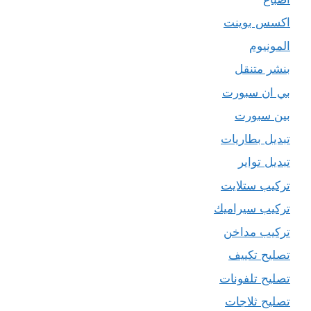
اكسس بوينت
المونيوم
بنشر متنقل
بي ان سبورت
بين سبورت
تبديل بطاريات
تبديل تواير
تركيب ستلايت
تركيب سيراميك
تركيب مداخن
تصليح تكييف
تصليح تلفونات
تصليح ثلاجات