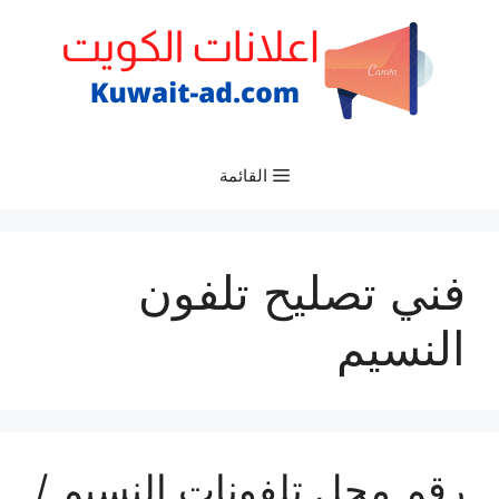
نتقل
لى
لمحتوى
القائمة
فني تصليح تلفون
النسيم
رقم محل تلفونات النسيم /