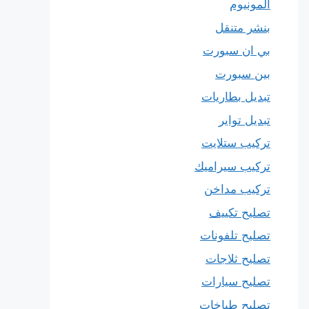
المونيوم
بنشر متنقل
بي ان سبورت
بين سبورت
تبديل بطاريات
تبديل تواير
تركيب ستلايت
تركيب سيراميك
تركيب مداخن
تصليح تكييف
تصليح تلفونات
تصليح ثلاجات
تصليح سيارات
تصليح طباخات