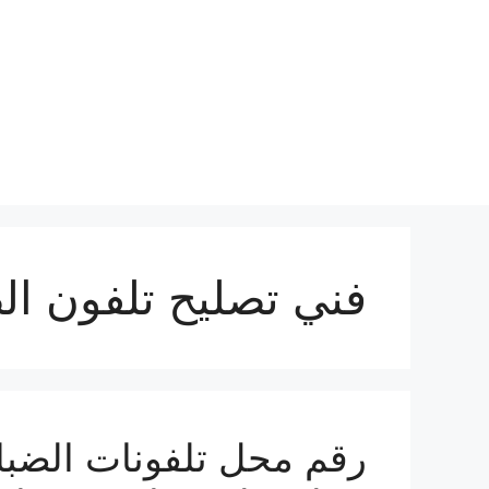
نتقل
لى
لمحتوى
فني تصليح تلفون ال