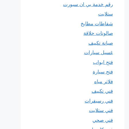
رقم خدمة بي ان سبورت
ستلايت
شفاطات مطابخ
صالونات حلاقة
صيانة تكييف
غسيل سيارات
فتح ابواب
فتح سيارة
فلاتر مياه
فني تكييف
فني رسيفرات
فني ستلايت
فني صحي