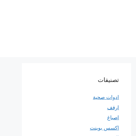
تصنيفات
ادوات صحية
ارفف
اصباغ
اكسس بوينت