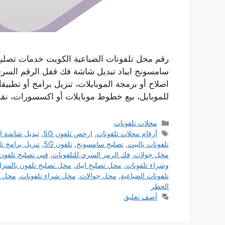
رقم محل تلفونات الضباعية الكويت خدمات تصليح
سامسونج ايباد تبديل شاشة فك قفل الرقم السري ت
اصلاح أو برمجة الموبايلات، تنزيل برامج أو تطب
للموبايل، بيع خطوط موبايلات أو اكسسورات، نق
التصنيفات
محلات تلفونات
الوسوم
أرقام محلات تلفونات
,
ارخص تلفون 5G
,
تبديل شاشة اي
تلفونات بالبيت
,
تصليح سامسونج
,
تلفون 5G
,
تنزيل برامج ت
محل جولات
,
فك الرمز السري للتلفونات
,
فني تصليح تلفون 
وشراء تلفونات
,
محل تصليح ايباد
,
محل تصليح تلفون بالمنز
تلفونات الضباعية
,
محل جوالات
,
محل شراء تلفونات
,
محل ص
الحظر
أضف تعليق