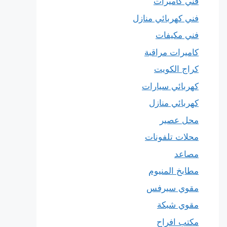
فني كاميرات
فني كهربائي منازل
فني مكيفات
كاميرات مراقبة
كراج الكويت
كهربائي سيارات
كهربائي منازل
محل عصير
محلات تلفونات
مصاعد
مطابخ المنيوم
مقوي سيرفس
مقوي شبكة
مكتب افراح