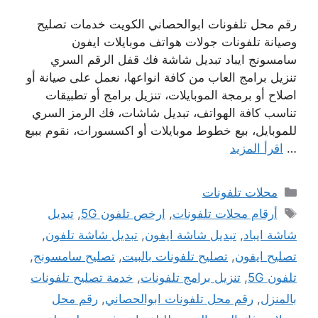
رقم محل تلفونات ابوالحصاني الكويت خدمات تصليح
وصيانة تلفونات جولات هواتف موبايلات ايفون
سامسونج ايباد تبديل شاشة فك قفل الرقم السري
تنزيل برامج العاب من كافة انواعها، نعمل على صيانة أو
اصلاح أو برمجة الموبايلات، تنزيل برامج أو تطبيقات
تناسب كافة الهواتف، تبديل شاشات، فك الرمز السري
للموبايل، بيع خطوط موبايلات أو اكسسورات، نقوم ببيع
…
اقرأ المزيد
التصنيفات
محلات تلفونات
الوسوم
أرقام محلات تلفونات
,
ارخص تلفون 5G
,
تبديل
شاشة ايباد
,
تبديل شاشة ايفون
,
تبديل شاشة تلفون
,
تصليح ايفون
,
تصليح تلفونات بالبيت
,
تصليح سامسونج
,
تلفون 5G
,
تنزيل برامج تلفونات
,
خدمة تصليح تلفونات
بالمنزل
,
رقم محل تلفونات ابوالحصاني
,
رقم محل