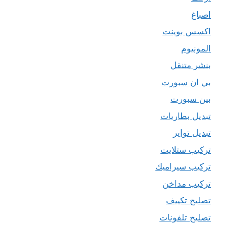
اصباغ
اكسس بوينت
المونيوم
بنشر متنقل
بي ان سبورت
بين سبورت
تبديل بطاريات
تبديل تواير
تركيب ستلايت
تركيب سيراميك
تركيب مداخن
تصليح تكييف
تصليح تلفونات