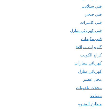
فني ستلايت
فني صحي
فني كاميرات
فني كهربائي منازل
فني مكيفات
كاميرات مراقبة
كراج الكويت
كهربائي سيارات
كهربائي منازل
محل عصير
محلات تلفونات
مصاعد
مطابخ المنيوم