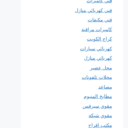
فني كاميرات
فني كهربائي منازل
فني مكيفات
كاميرات مراقبة
كراج الكويت
كهربائي سيارات
كهربائي منازل
محل عصير
محلات تلفونات
مصاعد
مطابخ المنيوم
مقوي سيرفس
مقوي شبكة
مكتب افراح