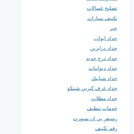
تصليح غسالات
تكييف سيارات
حبر
حداد ابواب
حداد درابزين
حداد درج حديد
حداد ديوانيات
حداد شبابيك
حداد غرف كيربي شينكو
حداد مظلات
خدمات تنظيف
رسيفر بي ان سبورت
رقم تكييف