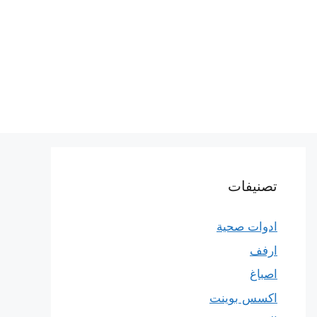
تصنيفات
ادوات صحية
ارفف
اصباغ
اكسس بوينت