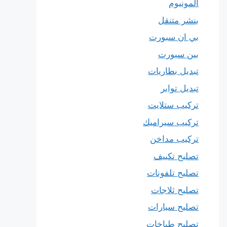
المونيوم
بنشر متنقل
بي ان سبورت
بين سبورت
تبديل بطاريات
تبديل تواير
تركيب ستلايت
تركيب سيراميك
تركيب مداخن
تصليح تكييف
تصليح تلفونات
تصليح ثلاجات
تصليح سيارات
تصليح طباخات