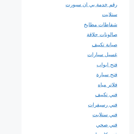
رقم خدمة بي ان سبورت
ستلايت
شفاطات مطابخ
صالونات حلاقة
صيانة تكييف
غسيل سيارات
فتح ابواب
فتح سيارة
فلاتر مياه
فني تكييف
فني رسيفرات
فني ستلايت
فني صحي