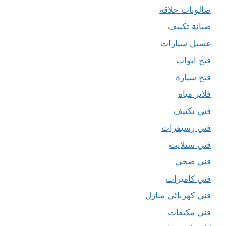
صالونات حلاقة
صيانة تكييف
غسيل سيارات
فتح ابواب
فتح سيارة
فلاتر مياه
فني تكييف
فني رسيفرات
فني ستلايت
فني صحي
فني كاميرات
فني كهربائي منازل
فني مكيفات