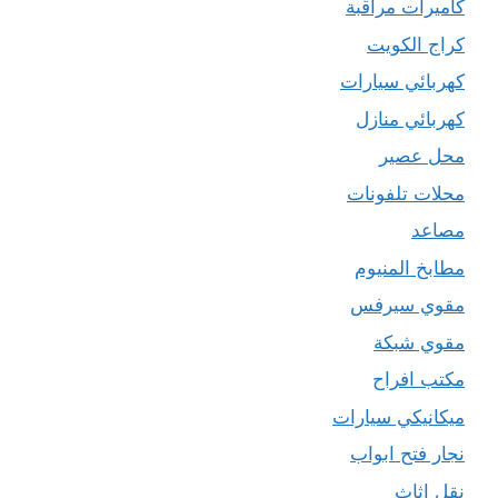
كاميرات مراقبة
كراج الكويت
كهربائي سيارات
كهربائي منازل
محل عصير
محلات تلفونات
مصاعد
مطابخ المنيوم
مقوي سيرفس
مقوي شبكة
مكتب افراح
ميكانيكي سيارات
نجار فتح ابواب
نقل اثاث