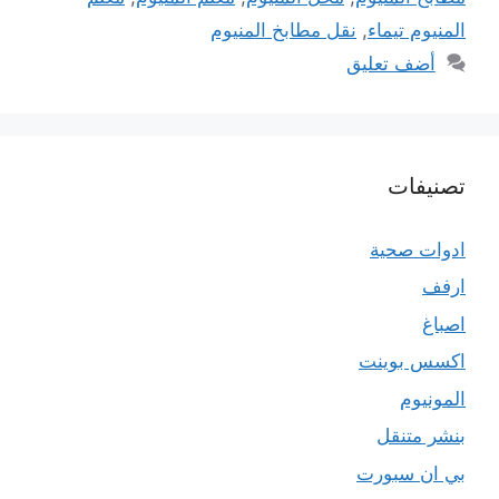
المنيوم تيماء
,
نقل مطابخ المنيوم
أضف تعليق
تصنيفات
ادوات صحية
ارفف
اصباغ
اكسس بوينت
المونيوم
بنشر متنقل
بي ان سبورت