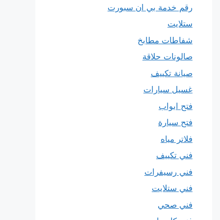
رقم خدمة بي ان سبورت
ستلايت
شفاطات مطابخ
صالونات حلاقة
صيانة تكييف
غسيل سيارات
فتح ابواب
فتح سيارة
فلاتر مياه
فني تكييف
فني رسيفرات
فني ستلايت
فني صحي