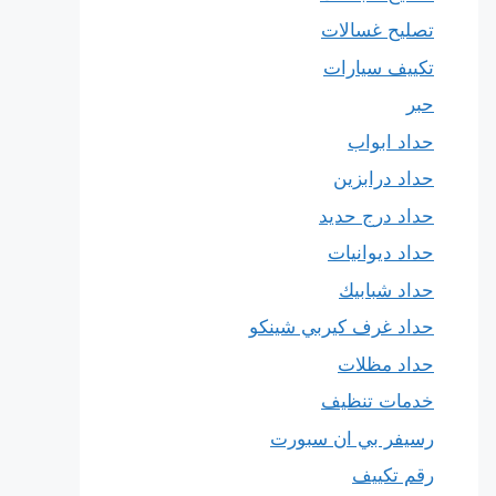
تصليح غسالات
تكييف سيارات
حبر
حداد ابواب
حداد درابزين
حداد درج حديد
حداد ديوانيات
حداد شبابيك
حداد غرف كيربي شينكو
حداد مظلات
خدمات تنظيف
رسيفر بي ان سبورت
رقم تكييف