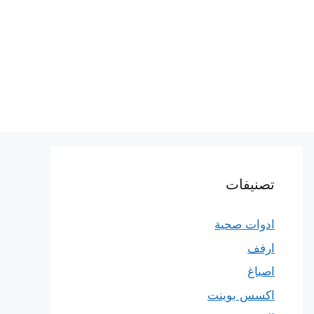
تصنيفات
ادوات صحية
ارفف
اصباغ
اكسس بوينت