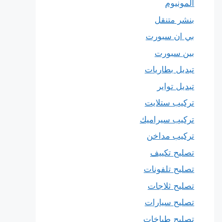
المونيوم
بنشر متنقل
بي ان سبورت
بين سبورت
تبديل بطاريات
تبديل تواير
تركيب ستلايت
تركيب سيراميك
تركيب مداخن
تصليح تكييف
تصليح تلفونات
تصليح ثلاجات
تصليح سيارات
تصليح طباخات