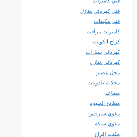
فني كاميرات
فني كهربائي منازل
فني مكيفات
كاميرات مراقبة
كراج الكويت
كهربائي سيارات
كهربائي منازل
محل عصير
محلات تلفونات
مصاعد
مطابخ المنيوم
مقوي سيرفس
مقوي شبكة
مكتب افراح