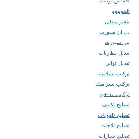
اكسس بوينت
المونيوم
بنشر متنقل
بي ان سبورت
بين سبورت
تبديل بطاريات
تبديل تواير
تركيب ستلايت
تركيب سيراميك
تركيب مداخن
تصليح تكييف
تصليح تلفونات
تصليح ثلاجات
تصليح سيارات