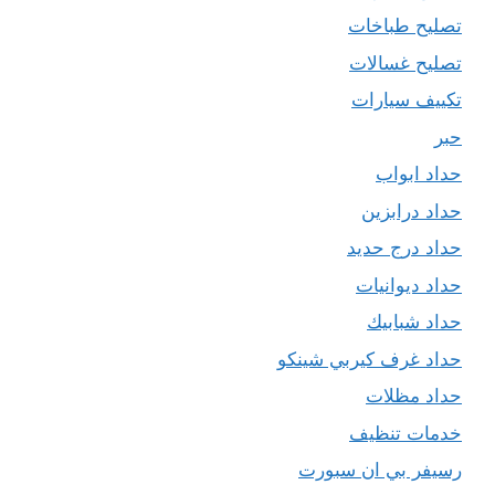
تصليح طباخات
تصليح غسالات
تكييف سيارات
حبر
حداد ابواب
حداد درابزين
حداد درج حديد
حداد ديوانيات
حداد شبابيك
حداد غرف كيربي شينكو
حداد مظلات
خدمات تنظيف
رسيفر بي ان سبورت