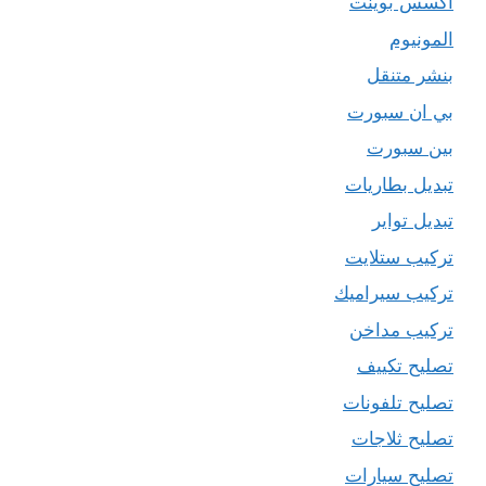
اكسس بوينت
المونيوم
بنشر متنقل
بي ان سبورت
بين سبورت
تبديل بطاريات
تبديل تواير
تركيب ستلايت
تركيب سيراميك
تركيب مداخن
تصليح تكييف
تصليح تلفونات
تصليح ثلاجات
تصليح سيارات