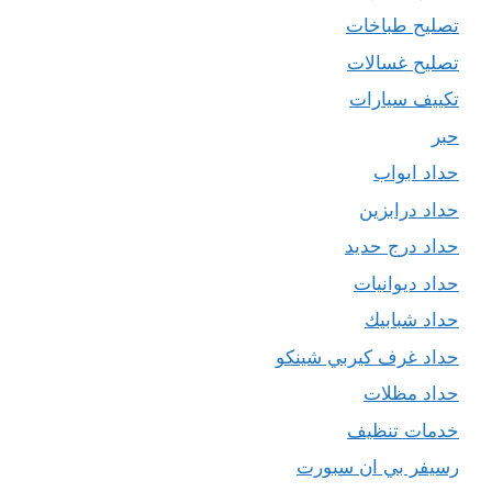
تصليح طباخات
تصليح غسالات
تكييف سيارات
حبر
حداد ابواب
حداد درابزين
حداد درج حديد
حداد ديوانيات
حداد شبابيك
حداد غرف كيربي شينكو
حداد مظلات
خدمات تنظيف
رسيفر بي ان سبورت