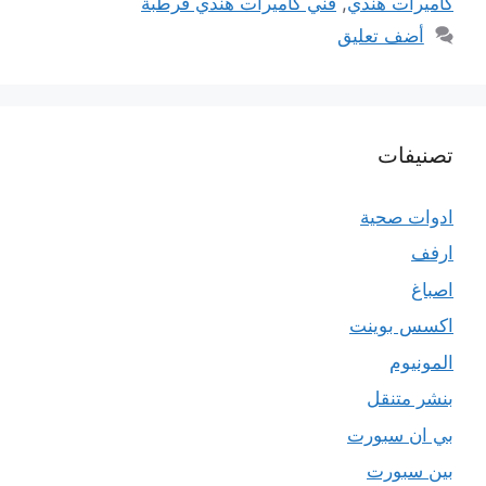
كاميرات هندي
,
فني كاميرات هندي قرطبة
أضف تعليق
تصنيفات
ادوات صحية
ارفف
اصباغ
اكسس بوينت
المونيوم
بنشر متنقل
بي ان سبورت
بين سبورت