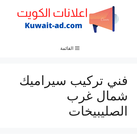
نتقل
لى
لمحتوى
القائمة
فني تركيب سيراميك
شمال غرب
الصليبيخات