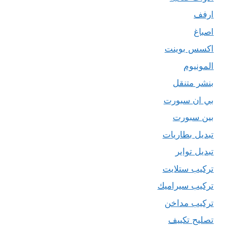
ارفف
اصباغ
اكسس بوينت
المونيوم
بنشر متنقل
بي ان سبورت
بين سبورت
تبديل بطاريات
تبديل تواير
تركيب ستلايت
تركيب سيراميك
تركيب مداخن
تصليح تكييف