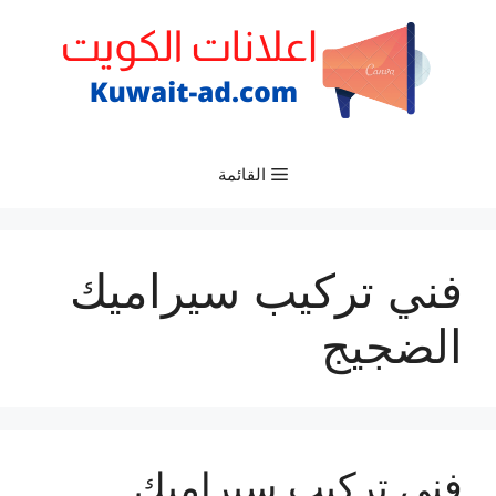
نتقل
لى
لمحتوى
القائمة
فني تركيب سيراميك
الضجيج
فني تركيب سيراميك