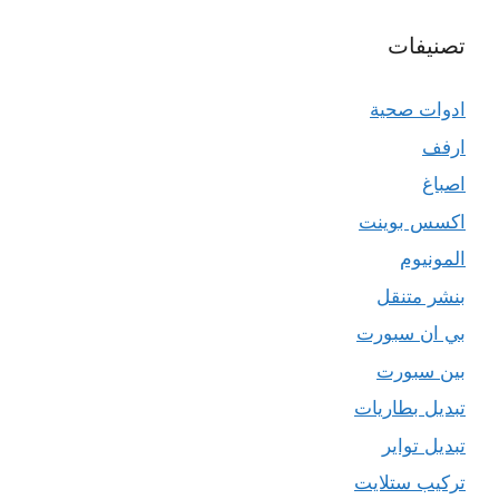
تصنيفات
ادوات صحية
ارفف
اصباغ
اكسس بوينت
المونيوم
بنشر متنقل
بي ان سبورت
بين سبورت
تبديل بطاريات
تبديل تواير
تركيب ستلايت