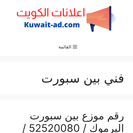
نتقل
لى
لمحتوى
القائمة
فني بين سبورت
رقم موزع بين سبورت
اليرموك / 52520080 /