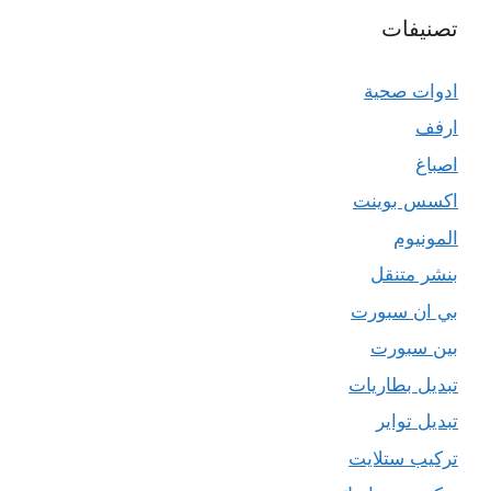
تصنيفات
ادوات صحية
ارفف
اصباغ
اكسس بوينت
المونيوم
بنشر متنقل
بي ان سبورت
بين سبورت
تبديل بطاريات
تبديل تواير
تركيب ستلايت