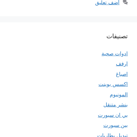
أضف تعليق
تصنيفات
ادوات صحية
ارفف
اصباغ
اكسس بوينت
المونيوم
بنشر متنقل
بي ان سبورت
بين سبورت
تبديل بطاريات