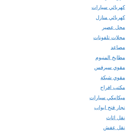
كهربائي سيارات
كهربائي منازل
محل عصير
محلات تلفونات
مصاعد
مطابخ المنيوم
مقوي سيرفس
مقوي شبكة
مكتب افراح
ميكانيكي سيارات
نجار فتح ابواب
نقل اثاث
نقل عفش