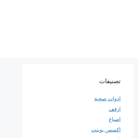
تصنيفات
ادوات صحية
ارفف
اصباغ
اكسس بوينت