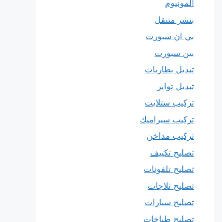
المونيوم
بنشر متنقل
بي ان سبورت
بين سبورت
تبديل بطاريات
تبديل تواير
تركيب ستلايت
تركيب سيراميك
تركيب مداخن
تصليح تكييف
تصليح تلفونات
تصليح ثلاجات
تصليح سيارات
تصليح طباخات