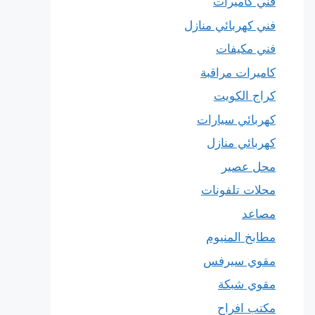
فني كاميرات
فني كهربائي منازل
فني مكيفات
كاميرات مراقبة
كراج الكويت
كهربائي سيارات
كهربائي منازل
محل عصير
محلات تلفونات
مصاعد
مطابخ المنيوم
مقوي سيرفس
مقوي شبكة
مكتب افراح