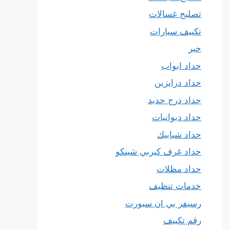
تصليح غسالات
تكييف سيارات
حبر
حداد ابواب
حداد درابزين
حداد درج حديد
حداد ديوانيات
حداد شبابيك
حداد غرف كيربي شينكو
حداد مظلات
خدمات تنظيف
رسيفر بي ان سبورت
رقم تكييف