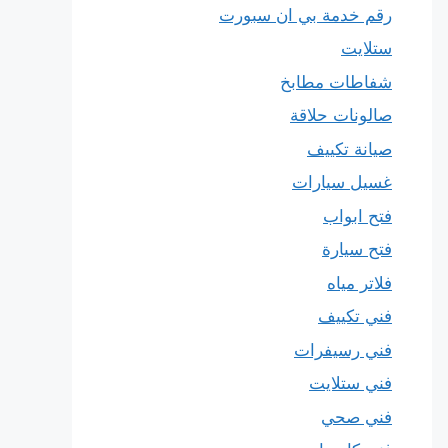
رقم خدمة بي ان سبورت
ستلايت
شفاطات مطابخ
صالونات حلاقة
صيانة تكييف
غسيل سيارات
فتح ابواب
فتح سيارة
فلاتر مياه
فني تكييف
فني رسيفرات
فني ستلايت
فني صحي