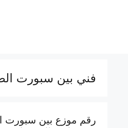
نتقل
لى
لمحتوى
فني بين سبورت ال