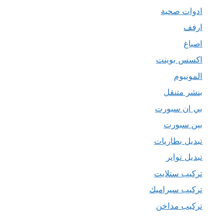
ادوات صحية
ارفف
اصباغ
اكسس بوينت
المونيوم
بنشر متنقل
بي ان سبورت
بين سبورت
تبديل بطاريات
تبديل تواير
تركيب ستلايت
تركيب سيراميك
تركيب مداخن