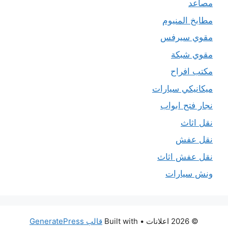
مصاعد
مطابخ المنيوم
مقوي سيرفس
مقوي شبكة
مكتب افراح
ميكانيكي سيارات
نجار فتح ابواب
نقل اثاث
نقل عفش
نقل عفش اثاث
ونش سيارات
© 2026 اعلانات
• Built with
قالب GeneratePress