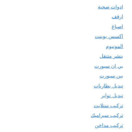
ادوات صحية
ارفف
اصباغ
اكسس بوينت
المونيوم
بنشر متنقل
بي ان سبورت
بين سبورت
تبديل بطاريات
تبديل تواير
تركيب ستلايت
تركيب سيراميك
تركيب مداخن