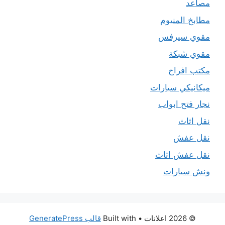
مصاعد
مطابخ المنيوم
مقوي سيرفس
مقوي شبكة
مكتب افراح
ميكانيكي سيارات
نجار فتح ابواب
نقل اثاث
نقل عفش
نقل عفش اثاث
ونش سيارات
© 2026 اعلانات
• Built with
قالب GeneratePress