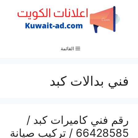
نتقل
لى
لمحتوى
القائمة
فني بدالات كبد
رقم فني كاميرات كبد /
66428585 / تركيب صيانة