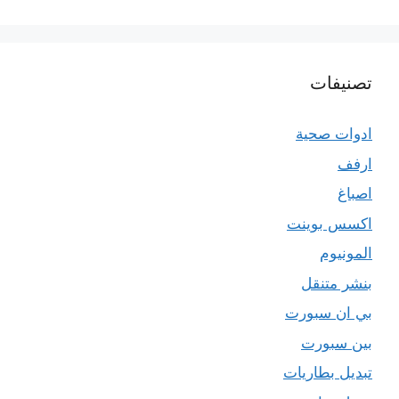
تصنيفات
ادوات صحية
ارفف
اصباغ
اكسس بوينت
المونيوم
بنشر متنقل
بي ان سبورت
بين سبورت
تبديل بطاريات