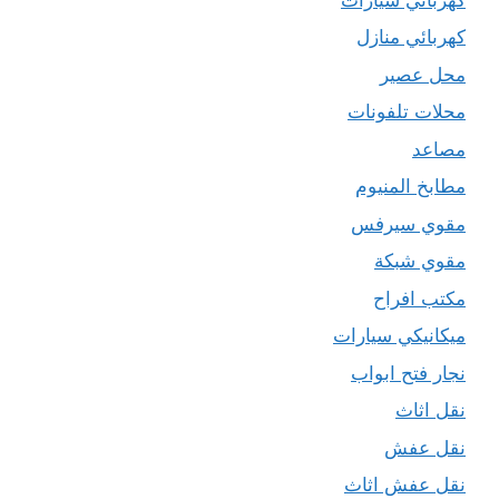
كهربائي منازل
محل عصير
محلات تلفونات
مصاعد
مطابخ المنيوم
مقوي سيرفس
مقوي شبكة
مكتب افراح
ميكانيكي سيارات
نجار فتح ابواب
نقل اثاث
نقل عفش
نقل عفش اثاث