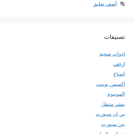
أضف تعليق
تصنيفات
ادوات صحية
ارفف
اصباغ
اكسس بوينت
المونيوم
بنشر متنقل
بي ان سبورت
بين سبورت