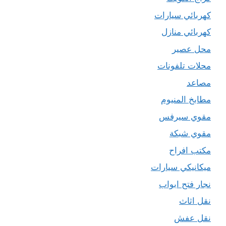
كهربائي سيارات
كهربائي منازل
محل عصير
محلات تلفونات
مصاعد
مطابخ المنيوم
مقوي سيرفس
مقوي شبكة
مكتب افراح
ميكانيكي سيارات
نجار فتح ابواب
نقل اثاث
نقل عفش