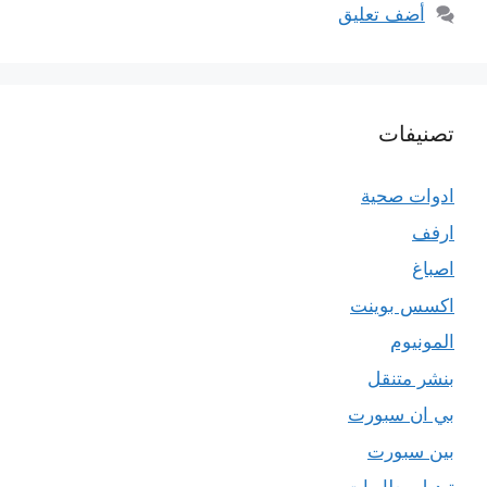
أضف تعليق
تصنيفات
ادوات صحية
ارفف
اصباغ
اكسس بوينت
المونيوم
بنشر متنقل
بي ان سبورت
بين سبورت