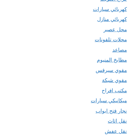
كهربائي سيارات
كهربائي منازل
محل عصير
محلات تلفونات
مصاعد
مطابخ المنيوم
مقوي سيرفس
مقوي شبكة
مكتب افراح
ميكانيكي سيارات
نجار فتح ابواب
نقل اثاث
نقل عفش